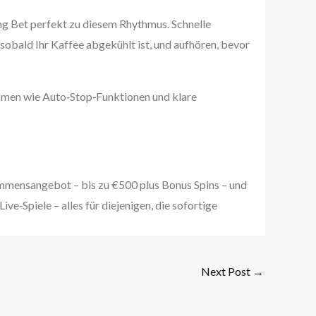
ng Bet perfekt zu diesem Rhythmus. Schnelle
obald Ihr Kaffee abgekühlt ist, und aufhören, bevor
ismen wie Auto‑Stop‑Funktionen und klare
lkommensangebot – bis zu €500 plus Bonus Spins – und
ve‑Spiele – alles für diejenigen, die sofortige
Next Post
→