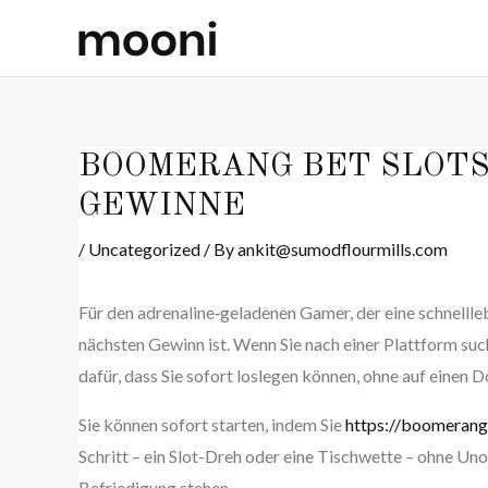
Skip
Post
to
navigation
content
BOOMERANG BET SLOTS 
GEWINNE
/
Uncategorized
/ By
ankit@sumodflourmills.com
Für den adrenaline‑geladenen Gamer, der eine schnelll
nächsten Gewinn ist. Wenn Sie nach einer Plattform su
dafür, dass Sie sofort loslegen können, ohne auf einen
Sie können sofort starten, indem Sie
https://boomerang
Schritt – ein Slot-Dreh oder eine Tischwette – ohne Unor
Befriedigung stehen.