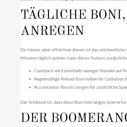
TÄGLICHE BONI
ANREGEN
Ein kleiner, aber effektiver Anreiz ist das wöchentlich
Minuten täglich spielen, kann dieses Feature zusätzlich
Cashback wird innerhalb weniger Stunden auf I
Regelmäßige Reload‑Boni halten Ihr Guthaben fü
Accumulator‑Boosts sorgen für zusätzliche Span
Der Schlüssel ist, dass diese Boni kein langes Spiel erfo
DER BOOMERANG