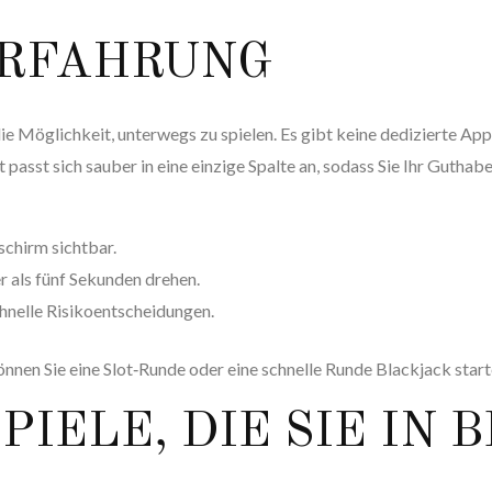
ERFAHRUNG
die Möglichkeit, unterwegs zu spielen. Es gibt keine dedizierte App
passt sich sauber in eine einzige Spalte an, sodass Sie Ihr Guth
schirm sichtbar.
r als fünf Sekunden drehen.
nelle Risikoentscheidungen.
nnen Sie eine Slot‑Runde oder eine schnelle Runde Blackjack starte
PIELE, DIE SIE IN