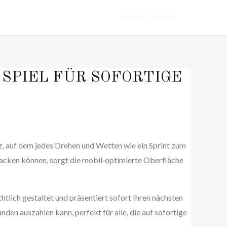
ENROLL TODAY
 SPIEL FÜR SOFORTIGE
z, auf dem jedes Drehen und Wetten wie ein Sprint zum
nacken können, sorgt die mobil‑optimierte Oberfläche
htlich gestaltet und präsentiert sofort Ihren nächsten
nden auszahlen kann, perfekt für alle, die auf sofortige