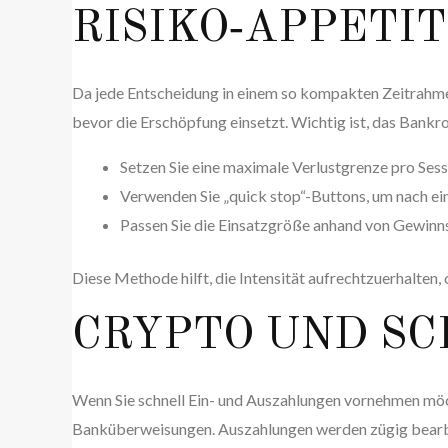
RISIKO‑APPETIT
Da jede Entscheidung in einem so kompakten Zeitrahmen 
bevor die Erschöpfung einsetzt. Wichtig ist, das Bankr
Setzen Sie eine maximale Verlustgrenze pro Sess
Verwenden Sie „quick stop“-Buttons, um nach ei
Passen Sie die Einsatzgröße anhand von Gewinns
Diese Methode hilft, die Intensität aufrechtzuerhalten,
CRYPTO UND S
Wenn Sie schnell Ein- und Auszahlungen vornehmen möc
Banküberweisungen. Auszahlungen werden zügig bearbeit