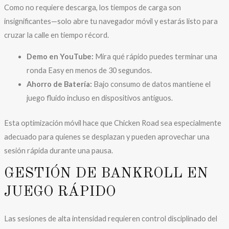
Como no requiere descarga, los tiempos de carga son
insignificantes—solo abre tu navegador móvil y estarás listo para
cruzar la calle en tiempo récord.
Demo en YouTube:
Mira qué rápido puedes terminar una
ronda Easy en menos de 30 segundos.
Ahorro de Batería:
Bajo consumo de datos mantiene el
juego fluido incluso en dispositivos antiguos.
Esta optimización móvil hace que Chicken Road sea especialmente
adecuado para quienes se desplazan y pueden aprovechar una
sesión rápida durante una pausa.
GESTIÓN DE BANKROLL EN
JUEGO RÁPIDO
Las sesiones de alta intensidad requieren control disciplinado del