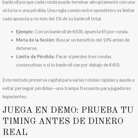
bankroll porque cada ronda puede terminar abruptamente con una
victoria o una pérdida. Una regla común entre speedsters es limitar
cada apuesta a no más del 1% de su bankroll total.
Ejemplo:
Con un bankroll de €500, apuesta €5 por ronda.
Meta de la Sesión:
Buscar un beneficio del 10% antes de
detenerse.
Límite de Pérdida:
Parar si pierdes tres rondas
consecutivas o si tu bankroll cae por debajo de €450.
Este método preserva capital para varias rondas rápidas y ayuda a
evitar perseguir pérdidas—una trampa frecuente para jugadores
impacientes.
JUEGA EN DEMO: PRUEBA TU
TIMING ANTES DE DINERO
REAL