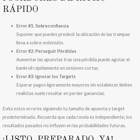
RÁPIDO
Error #1: Sobreconfianza
Suponer que puedes predecir la ubicación de las trampas
lleva a sobre‑extensión.
Error #2: Perseguir Pérdidas
Aumentar las apuestas tras una pérdida puede agotar el
bankroll rápidamente en sesiones cortas.
Error #3: Ignorar los Targets
Esperar pagos ligeramente mayores sin establecer límites
realistas suele resultar en perder ganancias.
Evita estos errores siguiendo tu tamaño de apuesta y target
predeterminado. Recuerda que cada ronda es independiente; los
resultados pasados no influyen en las probabilidades futuras.
¡LISTO, PREPARADO, YA!