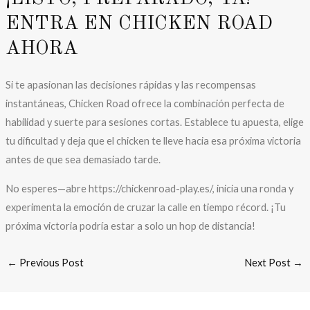
ENTRA EN CHICKEN ROAD
AHORA
Si te apasionan las decisiones rápidas y las recompensas
instantáneas, Chicken Road ofrece la combinación perfecta de
habilidad y suerte para sesiones cortas. Establece tu apuesta, elige
tu dificultad y deja que el chicken te lleve hacia esa próxima victoria
antes de que sea demasiado tarde.
No esperes—abre https://chickenroad-play.es/, inicia una ronda y
experimenta la emoción de cruzar la calle en tiempo récord. ¡Tu
próxima victoria podría estar a solo un hop de distancia!
←
Previous Post
Next Post
→