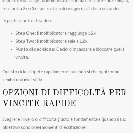
impostare un target di moltiplicatore prima di iniziare—ad esempio,
fermarsi a 2x o 3x—per evitare di inseguire all’ultimo secondo.
In pratica, potresti vedere:
Step One
: Il moltiplicatore raggiunge 1.2x.
Step Two
: Il moltiplicatore sale a 1.8x.
Punto di decisione
: Decidi di incassare e bloccare quella
vincita.
Questo ciclo si ripete rapidamente, facendo sì che ogni round
sembri una mini‑sfida.
OPZIONI DI DIFFICOLTÀ PER
VINCITE RAPIDE
Scegliere il livello di difficoltà giusto è fondamentale quando il tuo
obiettivo sono brevi momenti di eccitazione: