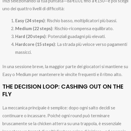
Inizi selezionando la tua puntata—da €0.01 fino a €150—e poi scegli
uno dei quattro livelli di difficoltà:
Easy (24 steps)
: Rischio basso, moltiplicatori più bassi.
Medium (22 steps)
: Rischio‑ricompensa equilibrato.
Hard (20 steps)
: Potenziali guadagni più elevati.
Hardcore (15 steps)
: La strada più veloce verso pagamenti
massicci.
In una sessione breve, la maggior parte dei giocatori si mantiene su
Easy o Medium per mantenere le vincite frequenti e il ritmo alto.
THE DECISION LOOP: CASHING OUT ON THE
FLY
La meccanica principale è semplice: dopo ogni salto decidi se
continuare o incassare. Poiché ogni round può terminare
bruscamente se la chicken atterra su una trappola, è essenziale