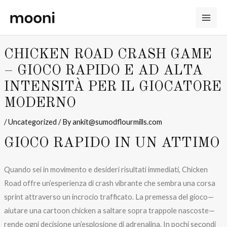
MAI
Skip
Post
to
navigation
ME
content
CHICKEN ROAD CRASH GAME
– GIOCO RAPIDO E AD ALTA
INTENSITÀ PER IL GIOCATORE
MODERNO
/
Uncategorized
/ By
ankit@sumodflourmills.com
GIOCO RAPIDO IN UN ATTIMO
Quando sei in movimento e desideri risultati immediati, Chicken
Road offre un’esperienza di crash vibrante che sembra una corsa
sprint attraverso un incrocio trafficato. La premessa del gioco—
aiutare una cartoon chicken a saltare sopra trappole nascoste—
rende ogni decisione un’esplosione di adrenalina. In pochi secondi