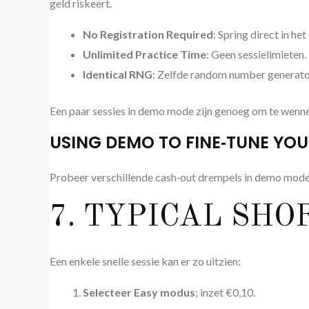
geld riskeert.
No Registration Required
: Spring direct in het 
Unlimited Practice Time
: Geen sessielimieten.
Identical RNG
: Zelfde random number generator 
Een paar sessies in demo mode zijn genoeg om te wennen 
USING DEMO TO FINE‑TUNE YO
Probeer verschillende cash‑out drempels in demo mode t
7. TYPICAL SH
Een enkele snelle sessie kan er zo uitzien:
Selecteer Easy modus
; inzet €0,10.