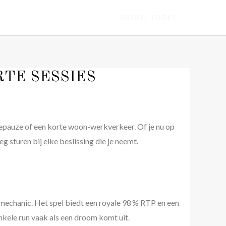
ENROLL TODAY
RTE SESSIES
iepauze of een korte woon-werkverkeer. Of je nu op
g sturen bij elke beslissing die je neemt.
mechanic. Het spel biedt een royale 98 % RTP en een
nkele run vaak als een droom komt uit.