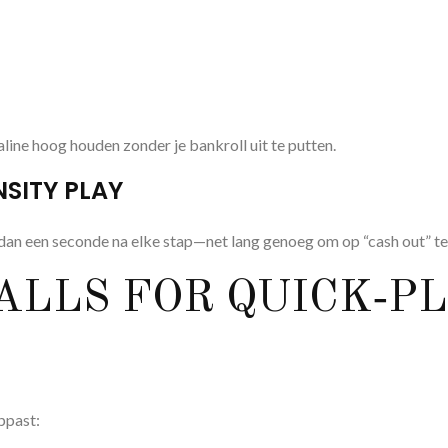
aline hoog houden zonder je bankroll uit te putten.
NSITY PLAY
dan een seconde na elke stap—net lang genoeg om op “cash out” te d
ALLS FOR QUICK‑P
oppast: