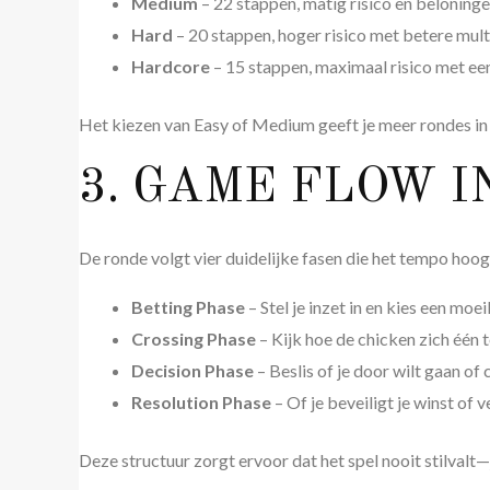
Medium
– 22 stappen, matig risico en beloninge
Hard
– 20 stappen, hoger risico met betere multi
Hardcore
– 15 stappen, maximaal risico met een
Het kiezen van Easy of Medium geeft je meer rondes in ee
3. GAME FLOW 
De ronde volgt vier duidelijke fasen die het tempo hoo
Betting Phase
– Stel je inzet in en kies een moe
Crossing Phase
– Kijk hoe de chicken zich één 
Decision Phase
– Beslis of je door wilt gaan of 
Resolution Phase
– Of je beveiligt je winst of v
Deze structuur zorgt ervoor dat het spel nooit stilvalt—je