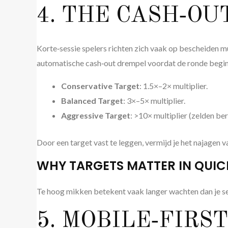
4. THE CASH‑OU
Korte‑sessie spelers richten zich vaak op bescheiden mu
automatische cash‑out drempel voordat de ronde begin
Conservative Target
: 1.5×–2× multiplier.
Balanced Target
: 3×–5× multiplier.
Aggressive Target
: >10× multiplier (zelden bere
Door een target vast te leggen, vermijd je het najagen 
WHY TARGETS MATTER IN QUIC
Te hoog mikken betekent vaak langer wachten dan je ses
5. MOBILE‑FIRS