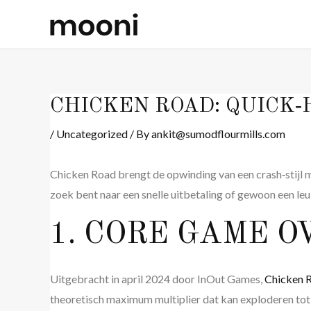
Skip
Post
to
navigation
content
CHICKEN ROAD: QUICK‑
/
Uncategorized
/ By
ankit@sumodflourmills.com
Chicken Road brengt de opwinding van een crash‑stijl m
zoek bent naar een snelle uitbetaling of gewoon een leuk
1. CORE GAME 
Uitgebracht in april 2024 door InOut Games,
Chicken 
theoretisch maximum multiplier dat kan exploderen tot 