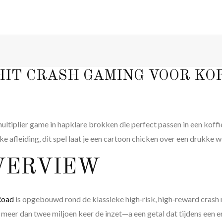
HIT CRASH GAMING VOOR KO
ultiplier game in hapklare brokken die perfect passen in een koff
e afleiding, dit spel laat je een cartoon chicken over een drukke we
OVERVIEW
Road
is opgebouwd rond de klassieke high‑risk, high‑reward crash 
meer dan twee miljoen keer de inzet—a een getal dat tijdens een e