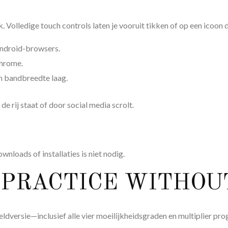
k. Volledige touch controls laten je vooruit tikken of op een icoo
Android-browsers.
Chrome.
n bandbreedte laag.
e rij staat of door social media scrolt.
nloads of installaties is niet nodig.
 PRACTICE WITHOU
ldversie—inclusief alle vier moeilijkheidsgraden en multiplier pro