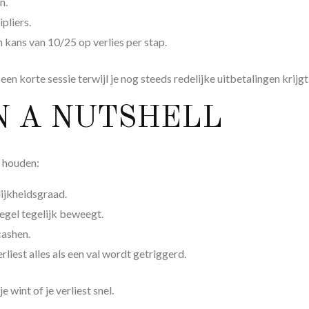
n.
pliers.
 kans van 10/25 op verlies per stap.
n korte sessie terwijl je nog steeds redelijke uitbetalingen krijgt
IN A NUTSHELL
g houden:
ilijkheidsgraad.
tegel tegelijk beweegt.
cashen.
erliest alles als een val wordt getriggerd.
 wint of je verliest snel.