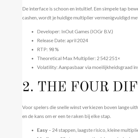
De interface is schoon en intuïtief. Een simpele tap bew
cashen, wordt je huidige multiplier vermenigvuldigd met j
Developer: InOut Games (IOGr B.V.)
Release Date: april 2024
RTP: 98 %
Theoretical Max Multiplier: 2 542 251×
Volatility: Aanpasbaar via moeilijkheidsgraad in
2. THE FOUR DI
Voor spelers die snelle winst verkiezen boven lange ui
en de kans om er een te raken bij elke stap.
Easy
– 24 stappen, laagste risico, kleine multipli