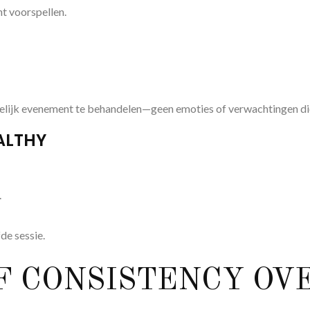
nt voorspellen.
kelijk evenement te behandelen—geen emoties of verwachtingen die
ALTHY
.
de sessie.
F CONSISTENCY OV