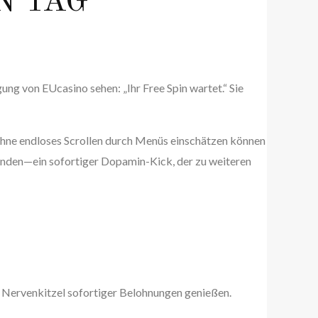
N TAG
gung von EUcasino sehen: „Ihr Free Spin wartet.“ Sie
 ohne endloses Scrollen durch Menüs einschätzen können
kunden—ein sofortiger Dopamin-Kick, der zu weiteren
n Nervenkitzel sofortiger Belohnungen genießen.