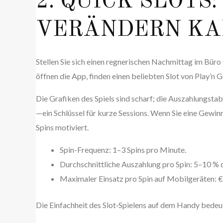
2. QUICK SLOTS:
VERÄNDERN K
Stellen Sie sich einen regnerischen Nachmittag im Büro v
öffnen die App, finden einen beliebten Slot von Play’
Die Grafiken des Spiels sind scharf; die Auszahlungst
—ein Schlüssel für kurze Sessions. Wenn Sie eine Gewi
Spins motiviert.
Spin-Frequenz: 1–3 Spins pro Minute.
Durchschnittliche Auszahlung pro Spin: 5–10 % d
Maximaler Einsatz pro Spin auf Mobilgeräten: €
Die Einfachheit des Slot‑Spielens auf dem Handy bedeu