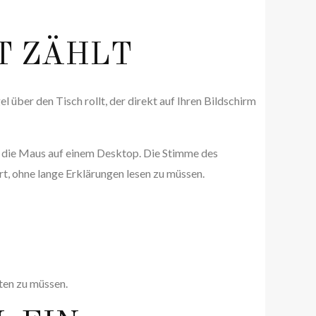
T ZÄHLT
l über den Tisch rollt, der direkt auf Ihren Bildschirm
r die Maus auf einem Desktop. Die Stimme des
rt, ohne lange Erklärungen lesen zu müssen.
rten zu müssen.