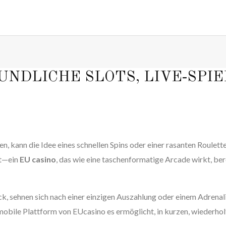
UNDLICHE SLOTS, LIVE‑SPI
, kann die Idee eines schnellen Spins oder einer rasanten Roulette
rt—ein
EU casino
, das wie eine taschenformatige Arcade wirkt, be
ück, sehnen sich nach einer einzigen Auszahlung oder einem Adrena
obile Plattform von EUcasino es ermöglicht, in kurzen, wiederholt