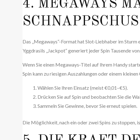
4. MEGAWAYS MA
SCHNAPPSCHUS
Das „Megaways“-Format hat Slot‑Liebhaber im Sturm erob
Yggdrasils „Jackpot“ generiert jeder Spin Tausende vo
Wenn Sie einen Megaways‑Titel auf Ihrem Handy starten, 
Spin kann zu riesigen Auszahlungen oder einem kleinen 
Wählen Sie Ihren Einsatz (meist €0,01–€5).
Drücken Sie auf Spin und beobachten Sie die Wa
Sammeln Sie Gewinne, bevor Sie erneut spielen.
Die Möglichkeit, nach ein oder zwei Spins zu stoppen, is