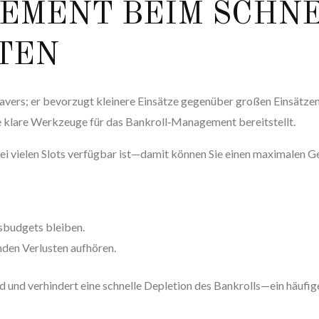
GEMENT BEIM SCHNE
TEN
vers; er bevorzugt kleinere Einsätze gegenüber großen Einsätzen,
ie klare Werkzeuge für das Bankroll‑Management bereitstellt.
bei vielen Slots verfügbar ist—damit können Sie einen maximalen G
sbudgets bleiben.
nden Verlusten aufhören.
 und verhindert eine schnelle Depletion des Bankrolls—ein häufiger