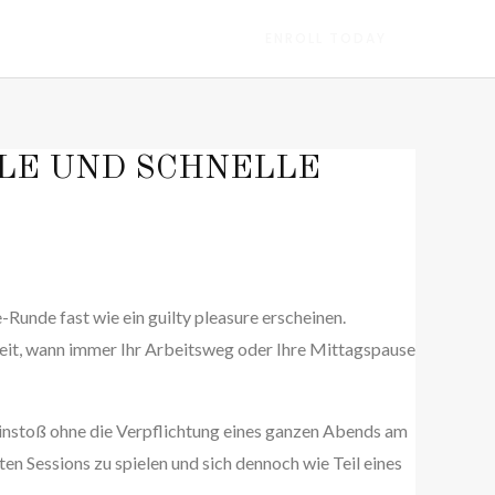
ENROLL TODAY
ELE UND SCHNELLE
-Runde fast wie ein guilty pleasure erscheinen.
reit, wann immer Ihr Arbeitsweg oder Ihre Mittagspause
linstoß ohne die Verpflichtung eines ganzen Abends am
en Sessions zu spielen und sich dennoch wie Teil eines