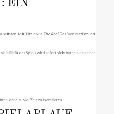
: EIN
 hellsten. Mit Titeln wie
The Reel Deal
von NetEnt und
atilität des Spiels wird sofort sichtbar; ein einzelner
ten, ohne zu viel Zeit zu investieren.