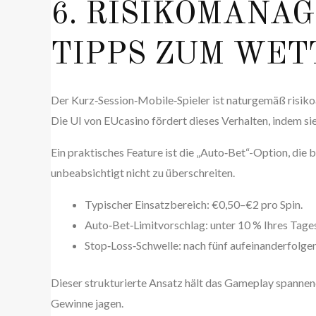
6. RISIKOMANA
TIPPS ZUM WET
Der Kurz‑Session‑Mobile‑Spieler ist naturgemäß risikoa
Die UI von EUcasino fördert dieses Verhalten, indem s
Ein praktisches Feature ist die „Auto‑Bet“-Option, die 
unbeabsichtigt nicht zu überschreiten.
Typischer Einsatzbereich: €0,50–€2 pro Spin.
Auto‑Bet‑Limitvorschlag: unter 10 % Ihres Tage
Stop‑Loss‑Schwelle: nach fünf aufeinanderfolge
Dieser strukturierte Ansatz hält das Gameplay spannend
Gewinne jagen.