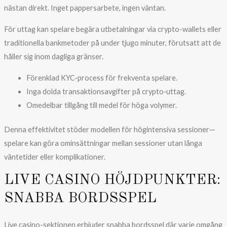
nästan direkt. Inget pappersarbete, ingen väntan.
För uttag kan spelare begära utbetalningar via crypto-wallets eller
traditionella bankmetoder på under tjugo minuter, förutsatt att de
håller sig inom dagliga gränser.
Förenklad KYC-process för frekventa spelare.
Inga dolda transaktionsavgifter på crypto‑uttag.
Omedelbar tillgång till medel för höga volymer.
Denna effektivitet stöder modellen för högintensiva sessioner—
spelare kan göra ominsättningar mellan sessioner utan långa
väntetider eller komplikationer.
LIVE CASINO HÖJDPUNKTER:
SNABBA BORDSSPEL
Live casino-sektionen erbjuder snabba bordsspel där varje omgång