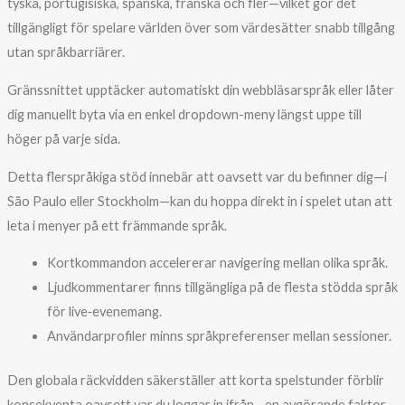
tyska, portugisiska, spanska, franska och fler—vilket gör det
tillgängligt för spelare världen över som värdesätter snabb tillgång
utan språkbarriärer.
Gränssnittet upptäcker automatiskt din webbläsarspråk eller låter
dig manuellt byta via en enkel dropdown-meny längst uppe till
höger på varje sida.
Detta flerspråkiga stöd innebär att oavsett var du befinner dig—i
São Paulo eller Stockholm—kan du hoppa direkt in i spelet utan att
leta i menyer på ett främmande språk.
Kortkommandon accelererar navigering mellan olika språk.
Ljudkommentarer finns tillgängliga på de flesta stödda språk
för live‑evenemang.
Användarprofiler minns språkpreferenser mellan sessioner.
Den globala räckvidden säkerställer att korta spelstunder förblir
konsekventa oavsett var du loggar in ifrån—en avgörande faktor