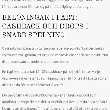
för spelare som förlitar sig på snabb tillgång under dagen.
BELÖNINGAR I FART:
CASHBACK OCH DROPS I
SNABB SPELNING
Casinots kampanjstruktur belönar spelare som fortsätter spela i
korta intervall genom att erbjuda veckovis cashback och oavbrutna
drops som samlas under snabba sessioner.
En typisk spelare kan få 10% cashback på nettoförluster varje
vecka—en säkerhetsnät som uppmuntrar till fortsatta korta stötar
utan rädsla för stora förluster över tid.
De oavbrutna drops-funktionerna ger en liten prispool som
uppdateras varje timme; detta innebär att även om du bara spelar i
tio minuter åt gången, finns alltid en chans att få ett extra belöning