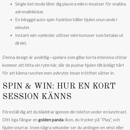
Single‑bet mode låter dig placera mikro‑insatser för snabba
adrenalinkickar.
En inbyggd auto‑spin-funktion håller hjulen snurrande i
minuter.
Instant win-symboler utlöser mini‑bonuser som betalas ut
direkt.
Denna design är avsiktlig—spelare som gillar korta intensiva stötar
kommer att hitta sin rytm här, där de pushar hjulen tillräckligt hårt
för att känna ruschen men avbryter innan trötthet sätter in.
SPIN & WIN: HUR EN KORT
SESSION KÄNNS
Föreställ dig att du bläddrar igenom din telefon under en lunchrast.
Ditt öga fångar en
golden panda
-ikon, du trycker på “Play”, och
hjulen snurrar. Inom några sekunder ser du antingen en vinst eller