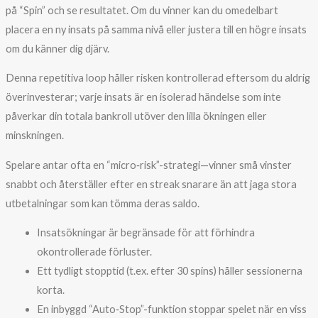
på “Spin” och se resultatet. Om du vinner kan du omedelbart
placera en ny insats på samma nivå eller justera till en högre insats
om du känner dig djärv.
Denna repetitiva loop håller risken kontrollerad eftersom du aldrig
överinvesterar; varje insats är en isolerad händelse som inte
påverkar din totala bankroll utöver den lilla ökningen eller
minskningen.
Spelare antar ofta en “micro‑risk”-strategi—vinner små vinster
snabbt och återställer efter en streak snarare än att jaga stora
utbetalningar som kan tömma deras saldo.
Insatsökningar är begränsade för att förhindra
okontrollerade förluster.
Ett tydligt stopptid (t.ex. efter 30 spins) håller sessionerna
korta.
En inbyggd “Auto‑Stop”-funktion stoppar spelet när en viss