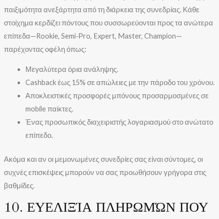
παιξιμότητα ανεξάρτητα από τη διάρκεια της συνεδρίας. Κάθε
στοίχημα κερδίζει πόντους που συσσωρεύονται προς τα ανώτερα
επίπεδα—Rookie, Semi‑Pro, Expert, Master, Champion—
παρέχοντας οφέλη όπως:
Μεγαλύτερα όρια ανάληψης.
Cashback έως 15% σε απώλειες με την πάροδο του χρόνου.
Αποκλειστικές προσφορές μπόνους προσαρμοσμένες σε
mobile παίκτες.
Ένας προσωπικός διαχειριστής λογαριασμού στο ανώτατο
επίπεδο.
Ακόμα και αν οι μεμονωμένες συνεδρίες σας είναι σύντομες, οι
συχνές επισκέψεις μπορούν να σας προωθήσουν γρήγορα στις
βαθμίδες.
10. ΕΥΕΛΙΞΊΑ ΠΛΗΡΩΜΏΝ ΠΟΥ