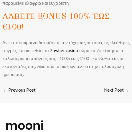
παραμείνει ελαφριά και ευχάριστη.
ΛΆΒΕΤΕ BONUS 100% ΈΩΣ
€100!
Αν είστε έτοιμοι να δοκιμάσετε την τύχη σας σε αυτές τις ελεύθερες
στιγμές, επισκεφθείτε το
Powbet casino
τώρα και διεκδικήστε το
καλωσόρισμα μπόνους σας—100% έως €100—και βυθιστείτε σε
εκατοντάδες παιχνίδια που ταιριάζουν τέλεια στην πολυάσχολη
ημέρα σας.
←
Previous Post
Next Post
→