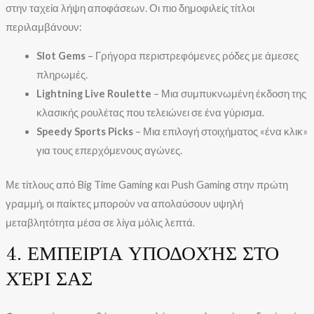
στην ταχεία λήψη αποφάσεων. Οι πιο δημοφιλείς τίτλοι
περιλαμβάνουν:
Slot Gems
– Γρήγορα περιστρεφόμενες ρόδες με άμεσες
πληρωμές.
Lightning Live Roulette
– Μια συμπυκνωμένη έκδοση της
κλασικής ρουλέτας που τελειώνει σε ένα γύρισμα.
Speedy Sports Picks
– Μια επιλογή στοιχήματος «ένα κλικ»
για τους επερχόμενους αγώνες.
Με τίτλους από Big Time Gaming και Push Gaming στην πρώτη
γραμμή, οι παίκτες μπορούν να απολαύσουν υψηλή
μεταβλητότητα μέσα σε λίγα μόλις λεπτά.
4. ΕΜΠΕΙΡΊΑ ΥΠΟΔΟΧΉΣ ΣΤΟ
ΧΈΡΙ ΣΑΣ