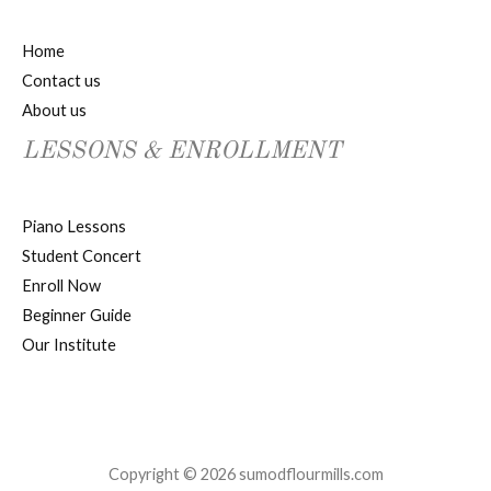
Home
Contact us
About us
LESSONS & ENROLLMENT
Piano Lessons
Student Concert
Enroll Now
Beginner Guide
Our Institute
Copyright © 2026 sumodflourmills.com