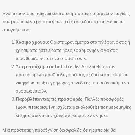
Ενώ το σύντομο παιχνίδι είναι συναρπαστικό, υπάρχουν παγίδες
που μπορούν να μετατρέψουν μια διασκεδαστική συνεδρία σε
απογοήτευση:
Χάσιμο χρόνου
: Ορίστε χρονόμετρα στο τηλέφωνό σας ή
χρησιμοποιήστε ειδοποιήσεις εφαρμογής για να σας
υπενθυμίζουν πότε να σταματήσετε.
Υπερ‑στοίχημα σε hot streaks
: Ακολουθήστε τον
προ‑ορισμένο προϋπολογισμό σας ακόμα και αν είστε σε
νικηφόρα σερί; οι γρήγορες συνεδρίες μπορούν ακόμα να
συσσωρευτούν.
Παραβλέποντας τις προσφορές
: Πολλές προσφορές
έχουν περιορισμένη ισχύ; παρακολουθείτε τις ημερομηνίες
λήξης ώστε να μην χάνετε ευκαιρίες εν κινήσει.
Μια προσεκτική προσέγγιση διασφαλίζει ότι η εμπειρία θα