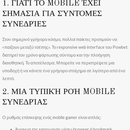
1. ΓΙΑΤΊ ΤΟ MOBILE ΈΧΕΙ
ΣΗΜΑΣΊΑ ΓΙΑ ΣΎΝΤΟΜΕΣ
ΣΥΝΕΔΡΊΕΣ
Στον σημερινό γρήγορο κόσμο, πολλοί παίκτες προτιμούν να
«παίζουν μεταξύ τσέπης». Το responsive web interface του Powbet
διατηρεί τον χρόνο φόρτωσης σύντομο και την πλοήγηση
διαισθητική. Το αποτέλεσμα; Μπορείτε να περιστρέψετε μια
υποδοχή ή να κάνετε ένα γρήγορο στοίχημα σε λιγότερο από ένα
λεπτό.
2. ΜΙΑ ΤΥΠΙΚΉ ΡΟΉ MOBILE
ΣΥΝΕΔΡΊΑΣ
Ο ρυθμός επίσκεψης ενός mobile gamer είναι απλός:
Άνοιγμα της εφαρμογής μέσω browser ή bookmark.