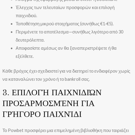
Έλεγχος των τελευταίων προσφορών και επιλογή
παιχνιδιού.
Τοποθέτηση μικρού στοιχήματος (συνήθως €1‑€5).
Περιμένετε το αποτέλεσμα—συνήθως λιγότερο από 30
δευτερόλεπτα.
Αποφασίστε αμέσως αν θα ξαναπεριστρέψετε ή θα
εξέλθετε.
Κάθε βρόχος έχει σχεδιαστεί για να διατηρεί το ενδιαφέρον χωρίς
να καταναλώνει τον χρόνο ή το bankroll σας.
3. ΕΠΙΛΟΓΉ ΠΑΙΧΝΙΔΙΏΝ
ΠΡΟΣΑΡΜΟΣΜΈΝΗ ΓΙΑ
ΓΡΉΓΟΡΟ ΠΑΙΧΝΊΔΙ
Το Powbet προσφέρει μια επιμελημένη βιβλιοθήκη που ταιριάζει