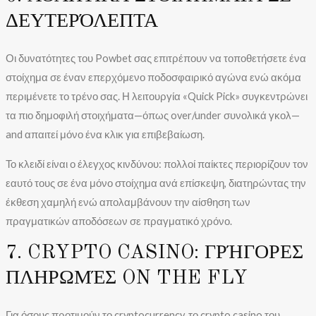
ΔΕΥΤΕΡΌΛΕΠΤΑ
Οι δυνατότητες του Powbet σας επιτρέπουν να τοποθετήσετε ένα
στοίχημα σε έναν επερχόμενο ποδοσφαιρικό αγώνα ενώ ακόμα
περιμένετε το τρένο σας. Η λειτουργία «Quick Pick» συγκεντρώνει
τα πιο δημοφιλή στοιχήματα—όπως over/under συνολικά γκολ—
and απαιτεί μόνο ένα κλικ για επιβεβαίωση.
Το κλειδί είναι ο έλεγχος κινδύνου: πολλοί παίκτες περιορίζουν τον
εαυτό τους σε ένα μόνο στοίχημα ανά επίσκεψη, διατηρώντας την
έκθεση χαμηλή ενώ απολαμβάνουν την αίσθηση των
πραγματικών αποδόσεων σε πραγματικό χρόνο.
7. CRYPTO CASINO: ΓΡΉΓΟΡΕΣ
ΠΛΗΡΩΜΈΣ ON THE FLY
Για όσους προτιμούν το cryptocurrency, το crypto casino του