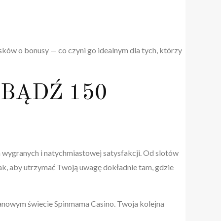
ów o bonusy — co czyni go idealnym dla tych, którzy
OBĄDŹ 150
 wygranych i natychmiastowej satysfakcji. Od slotów
k, aby utrzymać Twoją uwagę dokładnie tam, gdzie
ktanowym świecie Spinmama Casino. Twoja kolejna