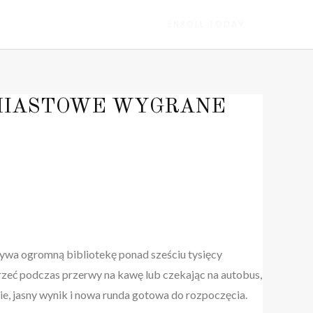
ENROLL TODAY
HMIASTOWE WYGRANE
krywa ogromną bibliotekę ponad sześciu tysięcy
jrzeć podczas przerwy na kawę lub czekając na autobus,
ie, jasny wynik i nowa runda gotowa do rozpoczęcia.