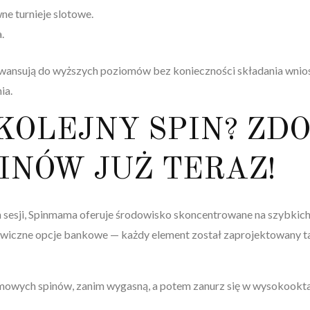
e turnieje slotowe.
.
ansują do wyższych poziomów bez konieczności składania wniosk
ia.
KOLEJNY SPIN? ZD
NÓW JUŻ TERAZ!
ch sesji, Spinmama oferuje środowisko skoncentrowane na szybkich
wiczne opcje bankowe — każdy element został zaprojektowany ta
 darmowych spinów, zanim wygasną, a potem zanurz się w wysokoo