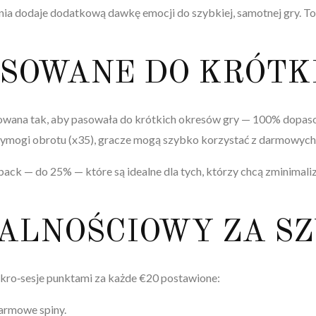
nia dodaje dodatkową dawkę emocji do szybkiej, samotnej gry. T
ASOWANE DO KRÓTKI
ktowana tak, aby pasowała do krótkich okresów gry — 100% dopa
mogi obrotu (x35), gracze mogą szybko korzystać z darmowych s
ck — do 25% — które są idealne dla tych, którzy chcą zminimaliz
JALNOŚCIOWY ZA SZ
kro‑sesje punktami za każde €20 postawione:
armowe spiny.