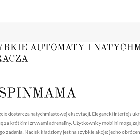
ZYBKIE AUTOMATY I NATYC
RACZA
M SPINMAMA
cie dostarcza natychmiastowej ekscytacji. Elegancki interfejs u
i się za krótkimi zrywami adrenaliny. Użytkownicy mobilni mogą za
go zadania. Nacisk kładziony jest na szybkie akcje: jedno obrócen