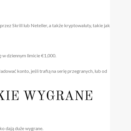
zez Skrill lub Neteller, a także kryptowaluty, takie jak
ę w dziennym limicie €1,000.
ować konto, jeśli trafią na serię przegranych, lub od
BKIE WYGRANE
ko dają duże wygrane.