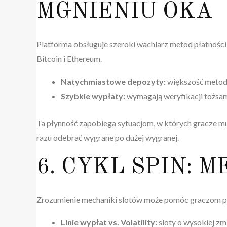
MGNIENIU OKA
Platforma obsługuje szeroki wachlarz metod płatności, k
Bitcoin i Ethereum.
Natychmiastowe depozyty:
większość metod r
Szybkie wypłaty:
wymagają weryfikacji tożsamoś
Ta płynność zapobiega sytuacjom, w których gracze mus
razu odebrać wygrane po dużej wygranej.
6. CYKL SPIN:
Zrozumienie mechaniki slotów może pomóc graczom po
Linie wypłat vs. Volatility:
sloty o wysokiej zm