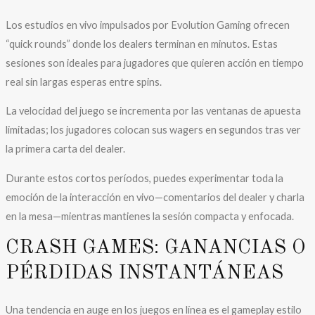
Los estudios en vivo impulsados por Evolution Gaming ofrecen
“quick rounds” donde los dealers terminan en minutos. Estas
sesiones son ideales para jugadores que quieren acción en tiempo
real sin largas esperas entre spins.
La velocidad del juego se incrementa por las ventanas de apuesta
limitadas; los jugadores colocan sus wagers en segundos tras ver
la primera carta del dealer.
Durante estos cortos períodos, puedes experimentar toda la
emoción de la interacción en vivo—comentarios del dealer y charla
en la mesa—mientras mantienes la sesión compacta y enfocada.
CRASH GAMES: GANANCIAS O
PÉRDIDAS INSTANTÁNEAS
Una tendencia en auge en los juegos en línea es el gameplay estilo