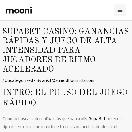
MAI
Skip
Post
to
navigation
ME
content
SUPABET CASINO: GANANCIAS
RÁPIDAS Y JUEGO DE ALTA
INTENSIDAD PARA
JUGADORES DE RITMO
ACELERADO
/
Uncategorized
/ By
ankit@sumodflourmills.com
INTRO: EL PULSO DEL JUEGO
RÁPIDO
Cuando buscas adrenalina más que bankrolls,
SupaBet
ofrece el
tipo de entorno que mantiene tu corazón acelerado desde el