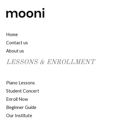
Home
Contact us
About us
LESSONS & ENROLLMENT
Piano Lessons
Student Concert
Enroll Now
Beginner Guide
Our Institute