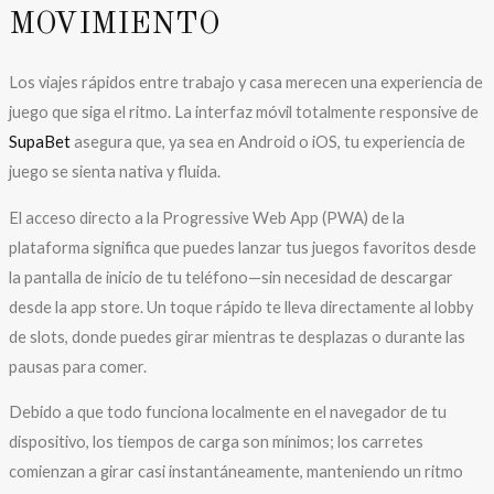
MOVIMIENTO
Los viajes rápidos entre trabajo y casa merecen una experiencia de
juego que siga el ritmo. La interfaz móvil totalmente responsive de
SupaBet
asegura que, ya sea en Android o iOS, tu experiencia de
juego se sienta nativa y fluida.
El acceso directo a la Progressive Web App (PWA) de la
plataforma significa que puedes lanzar tus juegos favoritos desde
la pantalla de inicio de tu teléfono—sin necesidad de descargar
desde la app store. Un toque rápido te lleva directamente al lobby
de slots, donde puedes girar mientras te desplazas o durante las
pausas para comer.
Debido a que todo funciona localmente en el navegador de tu
dispositivo, los tiempos de carga son mínimos; los carretes
comienzan a girar casi instantáneamente, manteniendo un ritmo