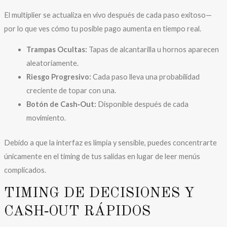
El multiplier se actualiza en vivo después de cada paso exitoso—
por lo que ves cómo tu posible pago aumenta en tiempo real.
Trampas Ocultas:
Tapas de alcantarilla u hornos aparecen
aleatoriamente.
Riesgo Progresivo:
Cada paso lleva una probabilidad
creciente de topar con una.
Botón de Cash‑Out:
Disponible después de cada
movimiento.
Debido a que la interfaz es limpia y sensible, puedes concentrarte
únicamente en el timing de tus salidas en lugar de leer menús
complicados.
TIMING DE DECISIONES Y
CASH‑OUT RÁPIDOS