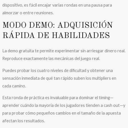
dispositivo, es fácil encajar varias rondas en una pausa para
almorzar o entre reuniones.
MODO DEMO: ADQUISICIÓN
RÁPIDA DE HABILIDADES
La demo gratuita te permite experimentar sin arriesgar dinero real.
Reproduce exactamente las mecánicas del juego real.
Puedes probar los cuatro niveles de dificultad y obtener una
sensación inmediata de qué tan rápido suben los multipliers en
cada camino.
Esta ronda de práctica es invaluable para dominar el timing—
aprender cuándo la mayoría de los jugadores tienden a cash out—y
para probar cómo pequeños cambios en el tamaño de la apuesta
afectan los resultados.