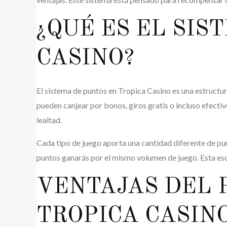
¿QUÉ ES EL SIS
CASINO?
El sistema de puntos en Tropica Casino es una estructu
pueden canjear por bonos, giros gratis o incluso efectiv
lealtad.
Cada tipo de juego aporta una cantidad diferente de pun
puntos ganarás por el mismo volumen de juego. Esta esc
VENTAJAS DEL 
TROPICA CASIN