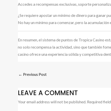
Accedes a recompensas exclusivas, soporte personaliza
¿Se requiere apostar un mínimo de dinero para ganar p
No hay un mínimo para comenzar, pero la acumulación e
En resumen, el sistema de puntos de Tropica Casino está
no solo recompensa la actividad, sino que también fome
casino ofrece una experiencia sólida y competitiva dent
←
Previous Post
LEAVE A COMMENT
Your email address will not be published.
Required fiel