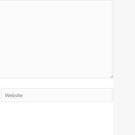
Website