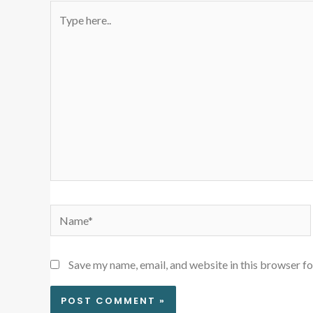
Type
here..
Name*
Save my name, email, and website in this browser fo