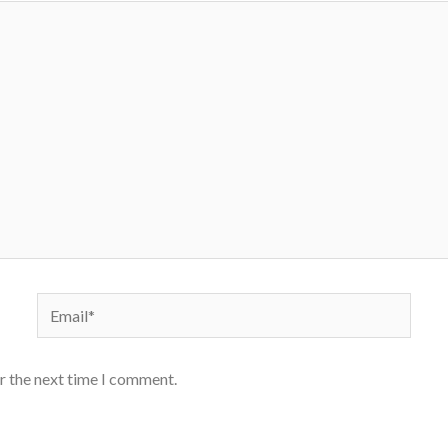
Email*
r the next time I comment.