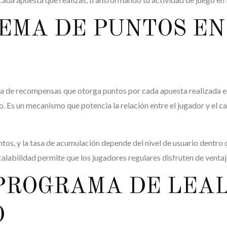
TEMA DE PUNTOS EN
ra de recompensas que otorga puntos por cada apuesta realizada en
o. Es un mecanismo que potencia la relación entre el jugador y el c
tos, y la tasa de acumulación depende del nivel de usuario dentro
alabilidad permite que los jugadores regulares disfruten de venta
PROGRAMA DE LEA
O