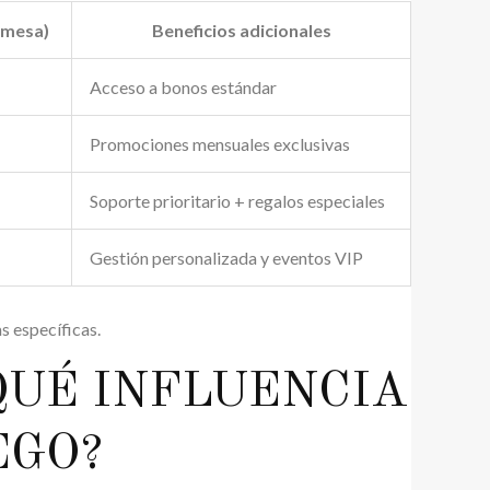
 mesa)
Beneficios adicionales
Acceso a bonos estándar
Promociones mensuales exclusivas
Soporte prioritario + regalos especiales
Gestión personalizada y eventos VIP
s específicas.
QUÉ INFLUENCIA
EGO?