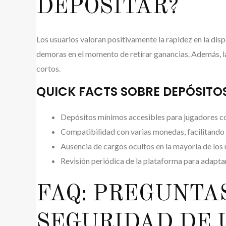
DEPOSITAR?
Los usuarios valoran positivamente la rapidez en la dispo
demoras en el momento de retirar ganancias. Además, la
cortos.
QUICK FACTS SOBRE DEPÓSITOS
Depósitos mínimos accesibles para jugadores c
Compatibilidad con varias monedas, facilitando a
Ausencia de cargos ocultos en la mayoría de los
Revisión periódica de la plataforma para adapta
FAQ: PREGUNTA
SEGURIDAD DE 