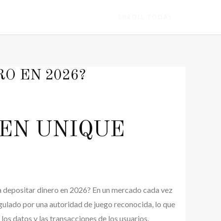
ENROLL TODAY
O EN 2026?
 EN UNIQUE
ra depositar dinero en 2026? En un mercado cada vez
egulado por una autoridad de juego reconocida, lo que
os datos y las transacciones de los usuarios.