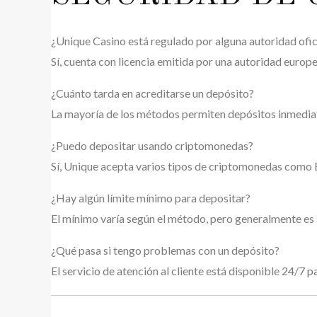
¿Unique Casino está regulado por alguna autoridad ofic
Sí, cuenta con licencia emitida por una autoridad europ
¿Cuánto tarda en acreditarse un depósito?
La mayoría de los métodos permiten depósitos inmediato
¿Puedo depositar usando criptomonedas?
Sí, Unique acepta varios tipos de criptomonedas como B
¿Hay algún límite mínimo para depositar?
El mínimo varía según el método, pero generalmente es 
¿Qué pasa si tengo problemas con un depósito?
El servicio de atención al cliente está disponible 24/7