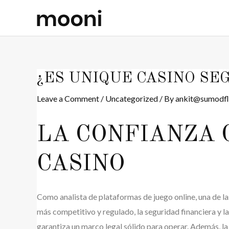
Skip
Post
to
navigation
content
¿ES UNIQUE CASINO SE
Leave a Comment
/
Uncategorized
/ By
ankit@sumodfl
LA CONFIANZA 
CASINO
Como analista de plataformas de juego online, una de l
más competitivo y regulado, la seguridad financiera y l
garantiza un marco legal sólido para operar. Además, la