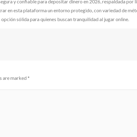
egura y confiable para depositar dinero en 2026, respaldada por li
 en esta plataforma un entorno protegido, con variedad de método
pción sólida para quienes buscan tranquilidad al jugar online.
ds are marked
*