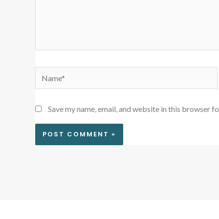
Name*
Save my name, email, and website in this browser fo