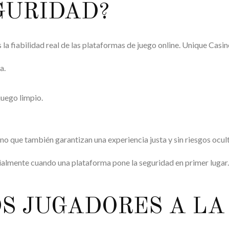
GURIDAD?
a fiabilidad real de las plataformas de juego online. Unique Casi
a.
juego limpio.
no que también garantizan una experiencia justa y sin riesgos ocul
almente cuando una plataforma pone la seguridad en primer lugar.
OS JUGADORES A LA