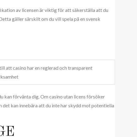
kation av licensen är viktig för att säkerställa att du
Detta gäller särskilt om du vill spela på en svensk
till att casino har en reglerad och transparent
rksamhet
d du kan förvänta dig. Om casino utan licens försöker
om det kan innebära att du inte har skydd mot potentiella
GE