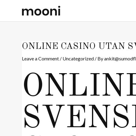
Skip
Post
to
navigation
content
ONLINE CASINO UTAN S
Leave a Comment
/
Uncategorized
/ By
ankit@sumodfl
ONLIN
SVENS