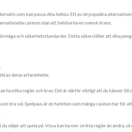
ternativ som kan passa dina behov. Ett av de populära alternativen ä
ternationella casinon utan att behöva ha en svensk licens.
sförmåga och säkerhetsstandarder. Detta säkerställer att dina peng
.
ild av deras erfarenheter.
an ha olika regler och krav. Det är därför viktigt att du känner till 
a en bra val. Spelpaus är en funktion som många casinon har för at
.
t du väljer att spela på. Vissa kan ha mer strikta regler än andra, så 