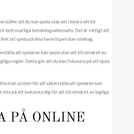
rställer att du kan spela utan att riskera att bli
betrovarliga betalningsalternativ. Det är viktigt att
frihet att spela på dina favoritspel utan obehag.
rställa att spelaren kan spela utan att bli utmärkt av
gliga regler. Detta gör att du kan fokusera på att njuta
utformat system för att säkerställa att spelaren kan
 inte på att bekymra dig för att bli utmärkt av lagliga
A PÅ ONLINE