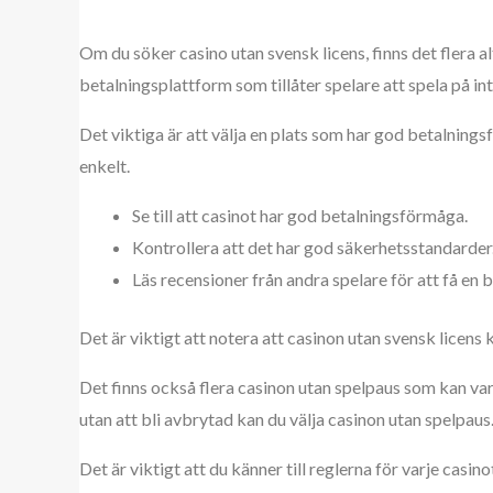
Om du söker casino utan svensk licens, finns det flera al
betalningsplattform som tillåter spelare att spela på in
Det viktiga är att välja en plats som har god betalning
enkelt.
Se till att casinot har god betalningsförmåga.
Kontrollera att det har god säkerhetsstandarder
Läs recensioner från andra spelare för att få en b
Det är viktigt att notera att casinon utan svensk licens k
Det finns också flera casinon utan spelpaus som kan var
utan att bli avbrytad kan du välja casinon utan spelpaus
Det är viktigt att du känner till reglerna för varje casino