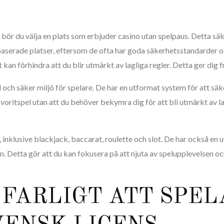
, bör du välja en plats som erbjuder casino utan spelpaus. Detta säke
erade platser, eftersom de ofta har goda säkerhetsstandarder och 
t kan förhindra att du blir utmärkt av lagliga regler. Detta ger dig 
och säker miljö för spelare. De har en utformat system för att säke
voritspel utan att du behöver bekymra dig för att bli utmärkt av la
, inklusive blackjack, baccarat, roulette och slot. De har också en 
n. Detta gör att du kan fokusera på att njuta av spelupplevelsen och
 FARLIGT ATT SPEL