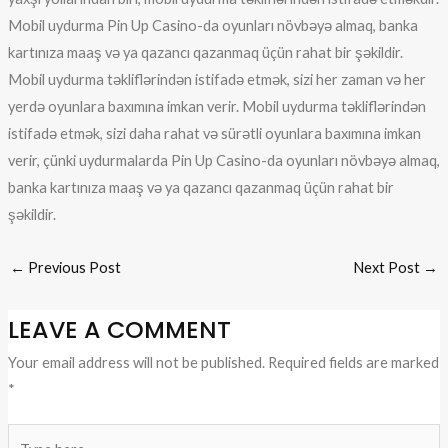
Mobil uydurma Pin Up Casino-da oyunları növbəyə almaq, banka
kartınıza maaş və ya qazancı qazanmaq üçün rahat bir şəkildir.
Mobil uydurma təkliflərindən istifadə etmək, sizi her zaman və her
yerdə oyunlara baxımına imkan verir. Mobil uydurma təkliflərindən
istifadə etmək, sizi daha rahat və sürətli oyunlara baxımına imkan
verir, çünki uydurmalarda Pin Up Casino-da oyunları növbəyə almaq,
banka kartınıza maaş və ya qazancı qazanmaq üçün rahat bir
şəkildir.
←
Previous Post
Next Post
→
LEAVE A COMMENT
Your email address will not be published.
Required fields are marked
*
Type