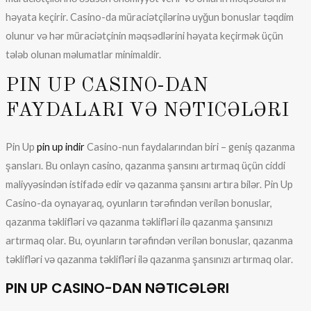
həyata keçirir. Casino-da müraciətçilərinə uyğun bonuslar təqdim
olunur və hər müraciətçinin məqsədlərini həyata keçirmək üçün
tələb olunan məlumatlar minimaldir.
PIN UP CASINO-DAN
FAYDALARI VƏ NƏTICƏLƏRI
Pin Up
pin up indir
Casino-nun faydalarından biri – geniş qazanma
şansları. Bu onlayn casino, qazanma şansını artırmaq üçün ciddi
maliyyəsindən istifadə edir və qazanma şansını artıra bilər. Pin Up
Casino-da oynayaraq, oyunların tərəfindən verilən bonuslar,
qazanma təklifləri və qazanma təklifləri ilə qazanma şansınızı
artırmaq olar. Bu, oyunların tərəfindən verilən bonuslar, qazanma
təklifləri və qazanma təklifləri ilə qazanma şansınızı artırmaq olar.
PIN UP CASINO-DAN NƏTICƏLƏRI