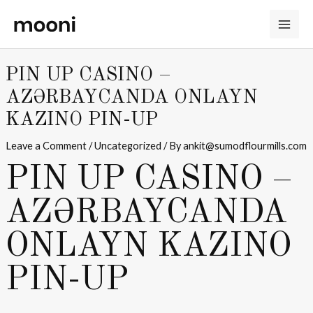
MAI
Skip
Post
to
navigation
ME
content
PIN UP CASINO –
AZƏRBAYCANDA ONLAYN
KAZINO PIN-UP
Leave a Comment
/
Uncategorized
/ By
ankit@sumodflourmills.com
PIN UP CASINO –
AZƏRBAYCANDA
ONLAYN KAZINO
PIN-UP