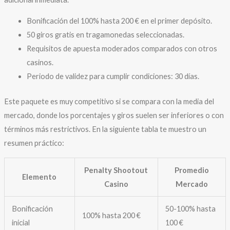
Bonificación del 100% hasta 200 € en el primer depósito.
50 giros gratis en tragamonedas seleccionadas.
Requisitos de apuesta moderados comparados con otros
casinos.
Periodo de validez para cumplir condiciones: 30 días.
Este paquete es muy competitivo si se compara con la media del
mercado, donde los porcentajes y giros suelen ser inferiores o con
términos más restrictivos. En la siguiente tabla te muestro un
resumen práctico:
Penalty Shootout
Promedio
Elemento
Casino
Mercado
Bonificación
50-100% hasta
100% hasta 200 €
inicial
100 €