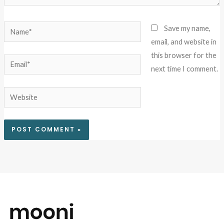
Name*
Save my name,
email, and website in
this browser for the
Email*
next time I comment.
Website