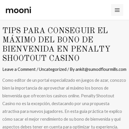
MAI
Skip
Post
to
navigation
ME
content
TIPS PARA CONSEGUIR EL
MÁXIMO DEL BONO DE
BIENVENIDA EN PENALTY
SHOOTOUT CASINO
Leave a Comment
/
Uncategorized
/ By
ankit@sumodflourmills.com
Como editor de un portal especializado en juegos de azar, conozco
bien la importancia de aprovechar al máximo los bonos de
bienvenida que ofrecen los casinos online. Penalty Shootout
Casino no es la excepción, destacando por una propuesta
atractiva para nuevos jugadores. En esta guía práctica te explico
cómo sacar el mejor rendimiento de su bono de bienvenida y qué
aspectos debes tener en cuenta para optimizar tu experiencia.