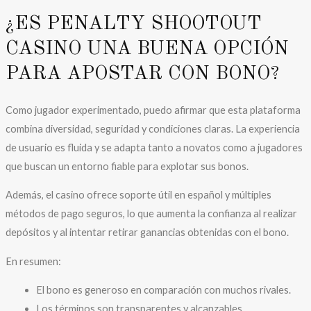
¿ES PENALTY SHOOTOUT
CASINO UNA BUENA OPCIÓN
PARA APOSTAR CON BONO?
Como jugador experimentado, puedo afirmar que esta plataforma
combina diversidad, seguridad y condiciones claras. La experiencia
de usuario es fluida y se adapta tanto a novatos como a jugadores
que buscan un entorno fiable para explotar sus bonos.
Además, el casino ofrece soporte útil en español y múltiples
métodos de pago seguros, lo que aumenta la confianza al realizar
depósitos y al intentar retirar ganancias obtenidas con el bono.
En resumen:
El bono es generoso en comparación con muchos rivales.
Los términos son transparentes y alcanzables.