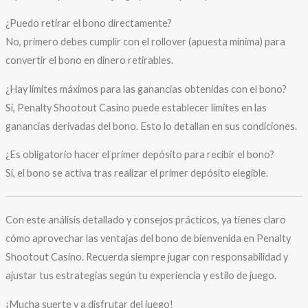
¿Puedo retirar el bono directamente?
No, primero debes cumplir con el rollover (apuesta mínima) para
convertir el bono en dinero retirables.
¿Hay límites máximos para las ganancias obtenidas con el bono?
Sí, Penalty Shootout Casino puede establecer límites en las
ganancias derivadas del bono. Esto lo detallan en sus condiciones.
¿Es obligatorio hacer el primer depósito para recibir el bono?
Sí, el bono se activa tras realizar el primer depósito elegible.
Con este análisis detallado y consejos prácticos, ya tienes claro
cómo aprovechar las ventajas del bono de bienvenida en Penalty
Shootout Casino. Recuerda siempre jugar con responsabilidad y
ajustar tus estrategias según tu experiencia y estilo de juego.
¡Mucha suerte y a disfrutar del juego!