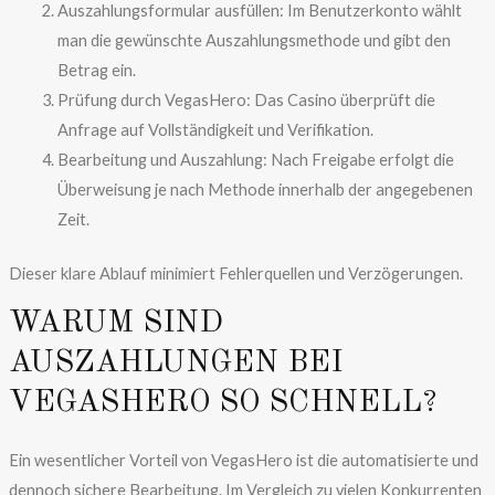
Auszahlungsformular ausfüllen: Im Benutzerkonto wählt
man die gewünschte Auszahlungsmethode und gibt den
Betrag ein.
Prüfung durch VegasHero: Das Casino überprüft die
Anfrage auf Vollständigkeit und Verifikation.
Bearbeitung und Auszahlung: Nach Freigabe erfolgt die
Überweisung je nach Methode innerhalb der angegebenen
Zeit.
Dieser klare Ablauf minimiert Fehlerquellen und Verzögerungen.
WARUM SIND
AUSZAHLUNGEN BEI
VEGASHERO SO SCHNELL?
Ein wesentlicher Vorteil von VegasHero ist die automatisierte und
dennoch sichere Bearbeitung. Im Vergleich zu vielen Konkurrenten