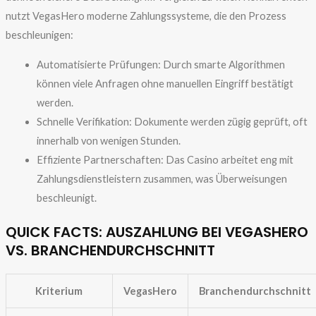
nutzt VegasHero moderne Zahlungssysteme, die den Prozess
beschleunigen:
Automatisierte Prüfungen: Durch smarte Algorithmen
können viele Anfragen ohne manuellen Eingriff bestätigt
werden.
Schnelle Verifikation: Dokumente werden zügig geprüft, oft
innerhalb von wenigen Stunden.
Effiziente Partnerschaften: Das Casino arbeitet eng mit
Zahlungsdienstleistern zusammen, was Überweisungen
beschleunigt.
QUICK FACTS: AUSZAHLUNG BEI VEGASHERO
VS. BRANCHENDURCHSCHNITT
Kriterium
VegasHero
Branchendurchschnitt