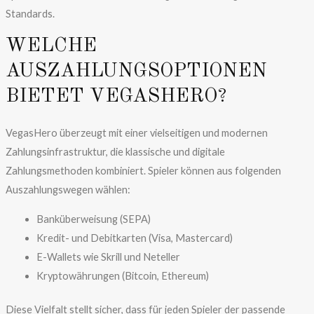
Standards.
WELCHE
AUSZAHLUNGSOPTIONEN
BIETET VEGASHERO?
VegasHero überzeugt mit einer vielseitigen und modernen
Zahlungsinfrastruktur, die klassische und digitale
Zahlungsmethoden kombiniert. Spieler können aus folgenden
Auszahlungswegen wählen:
Banküberweisung (SEPA)
Kredit- und Debitkarten (Visa, Mastercard)
E-Wallets wie Skrill und Neteller
Kryptowährungen (Bitcoin, Ethereum)
Diese Vielfalt stellt sicher, dass für jeden Spieler der passende