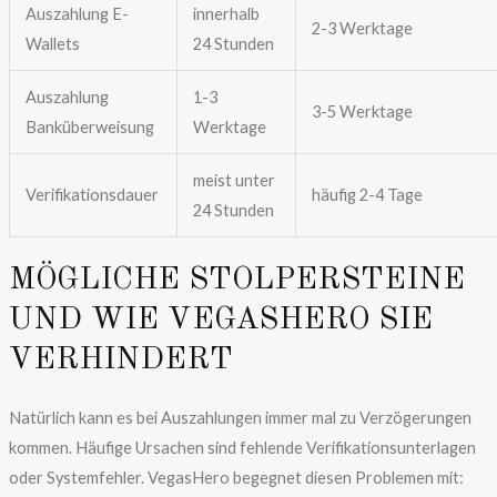
Auszahlung E-
innerhalb
2-3 Werktage
Wallets
24 Stunden
Auszahlung
1-3
3-5 Werktage
Banküberweisung
Werktage
meist unter
Verifikationsdauer
häufig 2-4 Tage
24 Stunden
MÖGLICHE STOLPERSTEINE
UND WIE VEGASHERO SIE
VERHINDERT
Natürlich kann es bei Auszahlungen immer mal zu Verzögerungen
kommen. Häufige Ursachen sind fehlende Verifikationsunterlagen
oder Systemfehler. VegasHero begegnet diesen Problemen mit: