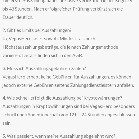
Die erste Auszahlung dauert inklusive Verifikation in der Regel 24
bis 48 Stunden. Nach erfolgreicher Prüfung verkürzt sich die
Dauer deutlich.
2. Gibt es Limits bei Auszahlungen?
Ja, VegasHero setzt sowohl Mindest- als auch
Höchstauszahlungsbeträge, die je nach Zahlungsmethode
variieren. Details finden sich in den AGB.
3. Muss ich Auszahlungsgebühren zahlen?
VegasHero erhebt keine Gebühren für Auszahlungen, es können
jedoch externe Gebühren seitens Zahlungsdienstleistern anfallen.
4. Wie schnell erfolgt die Auszahlung bei Kryptowährungen?
Auszahlungen in Kryptowährungen sind bei VegasHero besonders
schnell und können innerhalb von 12 bis 24 Stunden abgeschlossen
sein.
5. Was passiert, wenn meine Auszahlung abgelehnt wird?