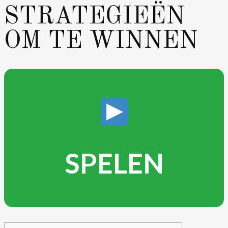
STRATEGIEËN
OM TE WINNEN
SPELEN