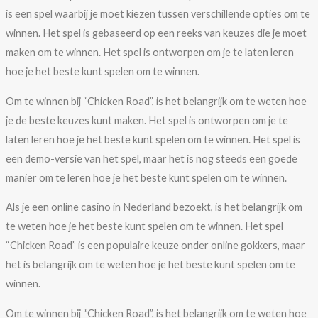
is een spel waarbij je moet kiezen tussen verschillende opties om te
winnen. Het spel is gebaseerd op een reeks van keuzes die je moet
maken om te winnen. Het spel is ontworpen om je te laten leren
hoe je het beste kunt spelen om te winnen.
Om te winnen bij “Chicken Road”, is het belangrijk om te weten hoe
je de beste keuzes kunt maken. Het spel is ontworpen om je te
laten leren hoe je het beste kunt spelen om te winnen. Het spel is
een demo-versie van het spel, maar het is nog steeds een goede
manier om te leren hoe je het beste kunt spelen om te winnen.
Als je een online casino in Nederland bezoekt, is het belangrijk om
te weten hoe je het beste kunt spelen om te winnen. Het spel
“Chicken Road” is een populaire keuze onder online gokkers, maar
het is belangrijk om te weten hoe je het beste kunt spelen om te
winnen.
Om te winnen bij “Chicken Road”, is het belangrijk om te weten hoe