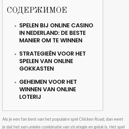
СОДЕРЖИМОЕ
SPELEN BIJ ONLINE CASINO
IN NEDERLAND: DE BESTE
MANIER OM TE WINNEN
STRATEGIEËN VOOR HET
SPELEN VAN ONLINE
GOKKASTEN
GEHEIMEN VOOR HET
WINNEN VAN ONLINE
LOTERIJ
Als je een fan bent van het populaire spel Chicken Road, dan weet
je dat het een unieke combinatie van strategie en geluk is. Het spel