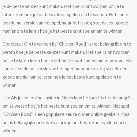
je de beste keuzes kunt maken. Het spel is ontworpen om je te
laten leren hoe je het beste kunt spelen om te winnen. Het spel is
een demo-versie van het spel, maar het is nog steeds een goede
manier om te leren hoe je het beste kunt spelen om te winnen.
Conclusie: Om te winnen bij “Chicken Road” is het belangrijk om te
weten hoe je de beste keuzes kunt maken. Het spel is ontworpen
om je te laten leren hoe je het beste kunt spelen om te winnen. Het
spel is een demo-versie van het spel, maar het is nog steeds een
goede manier om te leren hoe je het beste kunt spelen om te
winnen.
Tip: Als je een online casino in Nederland bezoekt, is het belangrijk
om te weten hoe je het beste kunt spelen om te winnen. Het spel
“Chicken Road” is een populaire keuze onder online gokkers, maar
het is belangrijk om te weten hoe je het beste kunt spelen om te
winnen.