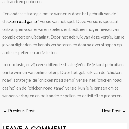
activiteiten proberen.
Een andere strategie om te winnen is door het gebruik van de ”
chicken road game
” versie van het spel. Deze versie is speciaal
ontworpen voor ervaren spelers en biedt een hoger niveau van
complexiteit en uitdaging. Door het gebruik van deze versie, kun je
je vaardigheden en kennis verbeteren en daarna overstappen op
andere spellen en activiteiten.
In conclusie, er zijn verschillende strategieën die je kunt gebruiken
om te winnen van online loterij. Door het gebruik van de “chicken
road” strategie, de “chicken road demo” versie, het “chicken road
casino” en de “chicken road game” versie, kun je je kansen om te
winnen verhogen en ook andere spellen en activiteiten proberen.
←
Previous Post
Next Post
→
LEAVE A COMMENT