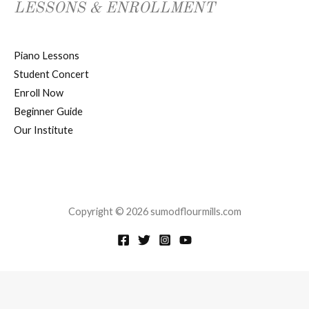
LESSONS & ENROLLMENT
Piano Lessons
Student Concert
Enroll Now
Beginner Guide
Our Institute
Copyright © 2026 sumodflourmills.com