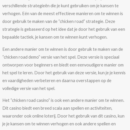
verschillende strategieën die je kunt gebruiken om je kansen te
verhogen. Eén van de meest effectieve manieren om te winnen is
door gebruik te maken van de “chicken road” strategie. Deze
strategie is gebaseerd op het idee dat je door het gebruik van een
bepaalde tactiek, je kansen om te winnen kunt verhogen.
Een andere manier om te winnen is door gebruik te maken van de
“chicken road demo” versie van het spel. Deze versie is speciaal
ontworpen voor beginners en biedt een eenvoudigere manier om
het spel te leren. Door het gebruik van deze versie, kun je je kennis
en vaardigheden verbeteren en daarna overstappen op de
volledige versie van het spel.
Het “chicken road casino” is ook een andere manier om te winnen.
Dit casino biedt een breed scala aan spellen en activiteiten,
waaronder ook online loterij. Door het gebruik van dit casino, kun
je je kansen om te winnen verhogen en ook andere spellen en