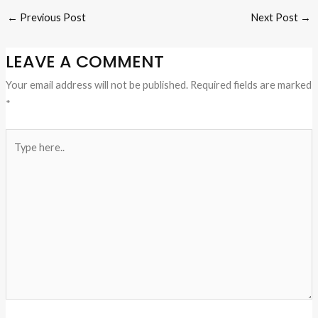
←
Previous Post
Next Post
→
LEAVE A COMMENT
Your email address will not be published.
Required fields are marked
*
Type
here..