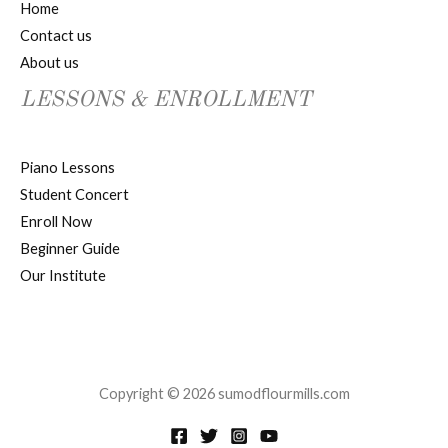
Home
Contact us
About us
LESSONS & ENROLLMENT
Piano Lessons
Student Concert
Enroll Now
Beginner Guide
Our Institute
Copyright © 2026 sumodflourmills.com