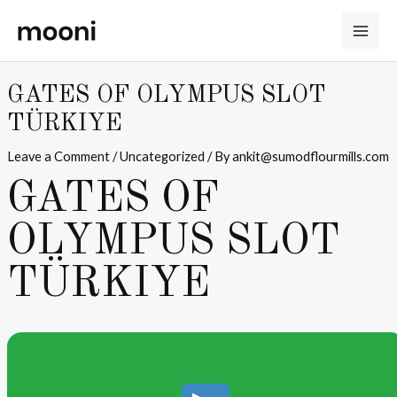
MAI
Skip
Post
to
navigation
ME
content
GATES OF OLYMPUS SLOT
TÜRKIYE
Leave a Comment
/
Uncategorized
/ By
ankit@sumodflourmills.com
GATES OF
OLYMPUS SLOT
TÜRKIYE